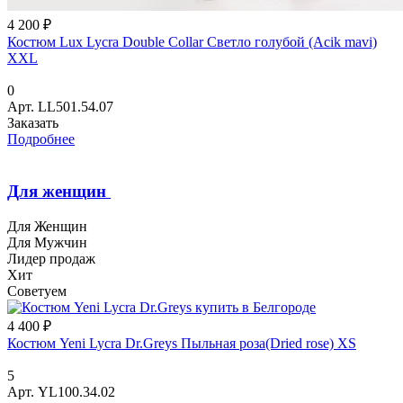
4 200 ₽
Костюм Lux Lycra Double Collar Светло голубой (Acik mavi)
XXL
0
Арт.
LL501.54.07
Заказать
Подробнее
Для женщин
Для Женщин
Для Мужчин
Лидер продаж
Хит
Советуем
4 400 ₽
Костюм Yeni Lycra Dr.Greys Пыльная роза(Dried rose) XS
5
Арт.
YL100.34.02