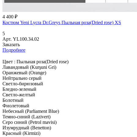
4 400 ₽
Костюм Yeni Lycra Dr.Greys Пыльная роза(Dried rose) XS
5
Арт.
YL100.34.02
Заказать
Подробнее
Цвет :
Пыльная роза(Dried rose)
Лавандовый (Kurşuni Gri)
Оранжевый (Orange)
Нейтрально серый
Cветло-бирюзовый
Бледно-зеленый
Светло-желтый
Болотный
Фиолетовый
Небесный (Parliament Blue)
Темно-синий (Lazivert)
Серо синий (Petrol mavisi)
Изумрудный (Benetton)
Красный (Kirmizi)