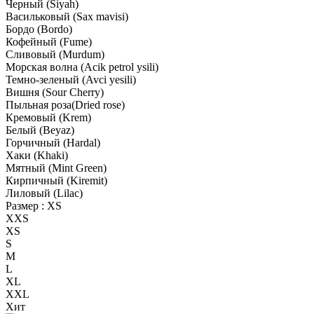
Черный (Siyah)
Васильковый (Sax mavisi)
Бордо (Bordo)
Кофейный (Fume)
Сливовый (Murdum)
Морская волна (Acik petrol ysili)
Темно-зеленый (Avci yesili)
Вишня (Sour Cherry)
Пыльная роза(Dried rose)
Кремовый (Krem)
Белый (Beyaz)
Горчичный (Hardal)
Хаки (Khaki)
Мятный (Mint Green)
Кирпичный (Kiremit)
Лиловый (Lilac)
Размер :
XS
XXS
XS
S
M
L
XL
XXL
Хит