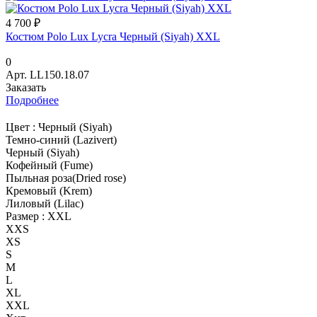
4 700 ₽
Костюм Polo Lux Lycra Черный (Siyah) XXL
0
Арт.
LL150.18.07
Заказать
Подробнее
Цвет :
Черный (Siyah)
Темно-синий (Lazivert)
Черный (Siyah)
Кофейный (Fume)
Пыльная роза(Dried rose)
Кремовый (Krem)
Лиловый (Lilac)
Размер :
XXL
XXS
XS
S
M
L
XL
XXL