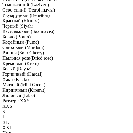
Темно-синий (Lazivert)
Серо синий (Petrol mavisi)
Изумрудный (Benetton)
Красный (Kirmizi)
Черный (Siyah)
Васильковый (Sax mavisi)
Бордо (Bordo)
Кофейный (Fume)
Сливовый (Murdum)
Вишня (Sour Cherry)
Пыльная роза(Dried rose)
Кремовый (Krem)
Белый (Beyaz)
Горчичный (Hardal)
Хаки (Khaki)
Мятный (Mint Green)
Кирпичный (Kiremit)
Лиловый (Lilac)
Размер :
XXS
XXS
S
L
XL
XXL
Хит