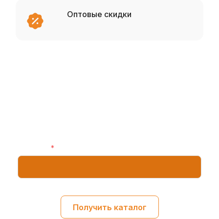
Оптовые скидки
Получить каталог
Оставьте свой номер телефона, и мы
отправим вам специальное предложение
для корпоративных клиентов
Телефон:
*
Получить каталог