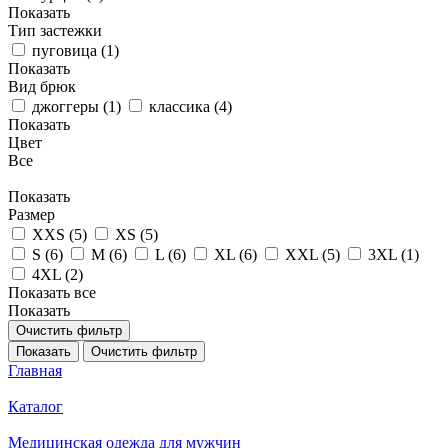
Показать
Тип застежки
пуговица (
1
)
Показать
Вид брюк
джоггеры (
1
)
классика (
4
)
Показать
Цвет
Все
Показать
Размер
XXS (
5
)
XS (
5
)
S (
6
)
M (
6
)
L (
6
)
XL (
6
)
XXL (
5
)
3XL (
1
)
4XL (
2
)
Показать все
Показать
Очистить фильтр
Показать
Очистить фильтр
Главная
Каталог
Медицинская одежда для мужчин